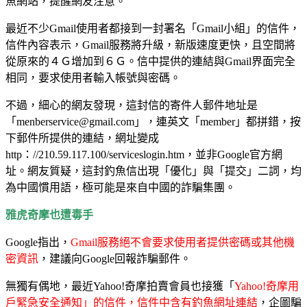
魚網站，提醒網友注意。
最近不少Gmail使用者都接到一封署名「Gmail小組」的信件，
信件內容表示，Gmail服務將升級，新版速度更快，且空間將
從原來的４Ｇ增加到６Ｇ。信中提供的連結與Gmail界面完全
相同，要求使用者輸入帳號與密碼。
不過，細心的網友發現，這封信的寄件人郵件地址是
「
menberservice@gmail.com
」，連英文「member」都拼錯，按
下郵件所提供的連結，網址變成
http：//210.59.117.100/serviceslogin.htm，並非Google官方網
址。網友質疑，這封釣魚信出現「優化」與「提交」二詞，均
為中國慣用語，極可能是來自中國的詐騙集團。
雅虎奇摩也遭毒手
Google指出，
Gmail服務絕不會要求使用者提供密碼或其他機
密資訊
，建議向Google回報詐騙郵件。
無獨有偶地，最近Yahoo!奇摩拍賣會員也接獲「
Yahoo!奇摩用
戶緊急安全通知」的信件，信件中含有釣魚網址連結
，企圖騙