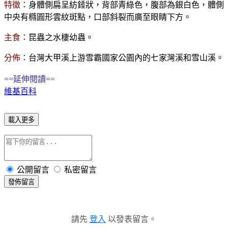
特徵：
身體側扁呈紡錘狀，背部青綠色，腹部為銀白色，體側
中央有橢圓形雲紋斑點，口部斜裂而廣至眼睛下方。
主食：
昆蟲之水棲幼蟲。
分佈：
台灣大甲溪上游雪霸國家公園內的七家灣溪和雪山溪。
==延伸閱讀==
維基百科
載入更多
公開留言
私密留言
發佈留言
請先
登入
以發表留言。