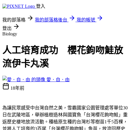
登入
我的部落格
我的部落格後台
我的帳號
登出
Biology
人工培育成功 櫻花鉤吻鮭放
流伊卡丸溪
愛．自．由
18年前
為讓民眾感受中台灣自然之美，雪霸國家公園管理處等單位30
日在武陵地區，舉辦植樹造林與國寶魚「台灣櫻花鉤吻鮭」重
返歷史棲地放流活動。種植原生種的台灣杉等樹苗1千5百棵，
並將人工培育的3百尾「台灣櫻花鉤吻鮭」魚苗，放流回歷史