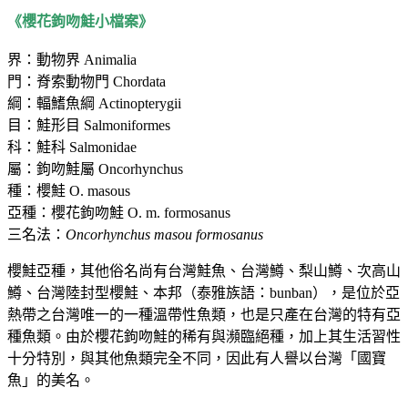
《櫻花鉤吻鮭小檔案》
界：動物界 Animalia
門：脊索動物門 Chordata
綱：輻鰭魚綱 Actinopterygii
目：鮭形目 Salmoniformes
科：鮭科 Salmonidae
屬：鉤吻鮭屬 Oncorhynchus
種：櫻鮭 O. masous
亞種：櫻花鉤吻鮭 O. m. formosanus
三名法：
Oncorhynchus masou formosanus
櫻鮭亞種，其他俗名尚有台灣鮭魚、台灣鱒、梨山鱒、次高山
鱒、台灣陸封型櫻鮭、本邦（泰雅族語：bunban），是位於亞
熱帶之台灣唯一的一種溫帶性魚類，也是只產在台灣的特有亞
種魚類。由於櫻花鉤吻鮭的稀有與瀕臨絕種，加上其生活習性
十分特別，與其他魚類完全不同，因此有人譽以台灣「國寶
魚」的美名。