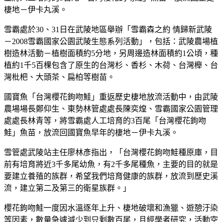
棲地－伊卡丸溪。
雪霸處於30、31日在武陵地區舉辦「雪霸森之約 情歸新武陵
－2008雪霸國家公園武陵生態系列活動」，包括：武陵農場植
樹造林活動－植樹面積約5分地，另周邊造林面積約1公頃，種
植約1千5百棵包含了原生的台灣杉、香杉、木荷、台灣櫸、台
灣枇杷、大頭茶、扁柏等樹苗。
國寶魚「台灣櫻花鉤吻鮭」重返歷史棲地放流活動中，由武陵
農場場長鄭仰生、東勢林管處處長陳奕煌、雪霸國家公園管理
處處長林青等，將雪霸處人工培育的3百尾「台灣櫻花鉤吻
鮭」魚苗，放流回國寶魚早年的棲地－伊卡丸溪。
雪管處武陵站主任廖林彥指出，「台灣櫻花鉤吻鮭種原庫，目
前有培育將近3千多尾幼魚，有2千多尾種魚，主要的目的就是
要建立養殖的族群，希望我們培育健康的族群，放流到歷史溪
流，建立第二及第三的衛星族群。」
櫻花鉤吻鮭一度因水溫逐年上升、棲地破壞和漁獵、遊憩汙染
等因素，數量急遽減少到只剩數百尾，且經學者研究，活動空