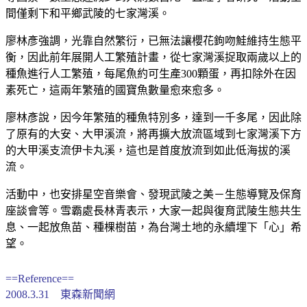
間僅剩下和平鄉武陵的七家灣溪。
廖林彥強調，光靠自然繁衍，已無法讓櫻花鉤吻鮭維持生態平
衡，因此前年展開人工繁殖計畫，從七家灣溪捉取兩歲以上的
種魚進行人工繁殖，每尾魚約可生產300顆蛋，再扣除外在因
素死亡，這兩年繁殖的國寶魚數量愈來愈多。
廖林彥說，因今年繁殖的種魚特別多，達到一千多尾，因此除
了原有的大安、大甲溪流，將再擴大放流區域到七家灣溪下方
的大甲溪支流伊卡丸溪，這也是首度放流到如此低海拔的溪
流。
活動中，也安排星空音樂會、發現武陵之美－生態導覽及保育
座談會等。雪霸處長林青表示，大家一起與復育武陵生態共生
息、一起放魚苗、種棵樹苗，為台灣土地的永續埋下「心」希
望。
==Reference==
2008.3.31 東森新聞網