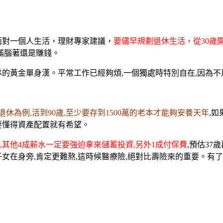
面對一個人生活，理財專家建議，
要儘早規劃退休生活，從30歲
師滿腦著還是賺錢。
準的
黃金
單身漢。平常工作已經夠煩,一個獨處時特別自在,因為不
歲退休為例,活到90歲,至少要存到1500萬的老本才能夠安養天年
,
要懂得資產配置就有希望。
5,其他4成薪水一定要強迫拿來儲蓄投資,另外1成付保費
,預估37
女在身旁,肯定更難熬,這時候醫療險,絕對比壽險來的重要。有了