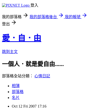
登入
我的部落格
我的部落格後台
我的帳號
登出
愛．自．由
跳到主文
一個人．就是愛自由......
部落格全站分類：
心情日記
相簿
部落格
名片
Oct
12
Fri
2007
17:16