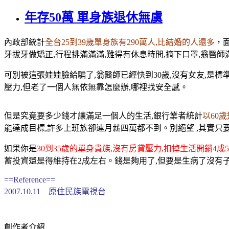
年存50萬 單身族退休無虞
內政部統計
全台25到39歲單身族有290萬人,比
結婚
的人還多
，
牙拔牙做矯正,行程排滿滿滿,難得有休息時間,摘下口罩,翁醫
可別被這張娃娃臉給騙了,翁醫師已經快到30歲,沒有女友,是標
壓力,但老了一個人無依無靠怎麼辦,哪裡找安全感。
但是究竟要多少錢才讓滿足一個人的生活,
銀行
業者統計
以60
能達成目標,許多上班族卻連月薪四萬都不到。別絕望 ,其實只
如果你是
30到35歲的單身貴族,沒有
房貸
壓力,扣掉生活開銷4成
蓄投資還是得維持在2成左右。錢是夠用了,但要是生病了沒有子
==Reference==
2007.10.11 原住民族電視台
創作者介紹