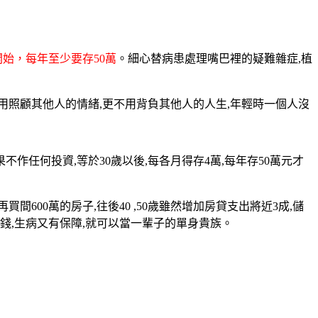
開始，每年至少要存50萬
。細心替病患處理嘴巴裡的疑難雜症,植
用照顧其他人的情緒,更不用背負其他人的人生,年輕時一個人沒
如果不作任何
投資
,等於30歲以後,每各月得存4萬,每年存50萬元才
歲再買間600萬的房子,往後40 ,50歲雖然增加房貸支出將近3成,儲
錢,生病又有保障,就可以當一輩子的單身貴族。