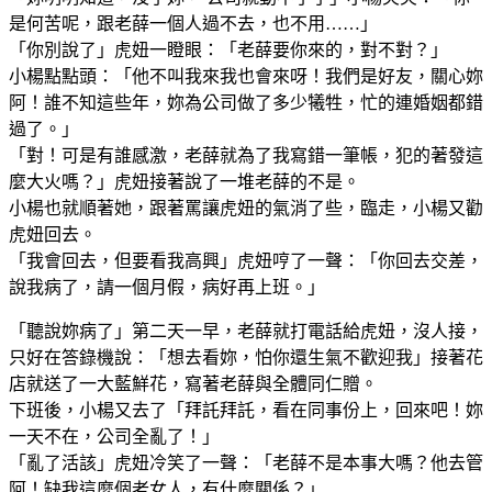
是何苦呢，跟老薛一個人過不去，也不用……」
「你別說了」虎妞一瞪眼：「老薛要你來的，對不對？」
小楊點點頭：「他不叫我來我也會來呀！我們是好友，關心妳
阿！誰不知這些年，妳為公司做了多少犧牲，忙的連婚姻都錯
過了。」
「對！可是有誰感激，老薛就為了我寫錯一筆帳，犯的著發這
麼大火嗎？」虎妞接著說了一堆老薛的不是。
小楊也就順著她，跟著罵讓虎妞的氣消了些，臨走，小楊又勸
虎妞回去。
「我會回去，但要看我高興」虎妞哼了一聲：「你回去交差，
說我病了，請一個月假，病好再上班。」
「聽說妳病了」第二天一早，老薛就打電話給虎妞，沒人接，
只好在答錄機說：「想去看妳，怕你還生氣不歡迎我」接著花
店就送了一大藍鮮花，寫著老薛與全體同仁贈。
下班後，小楊又去了「拜託拜託，看在同事份上，回來吧！妳
一天不在，公司全亂了！」
「亂了活該」虎妞冷笑了一聲：「老薛不是本事大嗎？他去管
阿！缺我這麼個老女人，有什麼關係？」