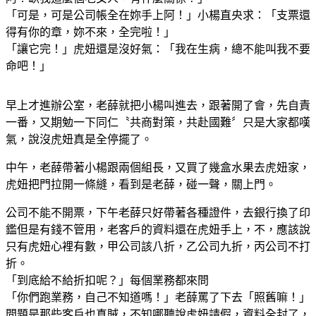
「可是，可是公司帳全在妳手上阿！」小楊直央求：「支票還
得有你的章，妳不來，全完啦！」
「讓它完！」虎妞還是沒好氣：「我在生病，總不能叫我不要
命吧！」
早上才進辦公室，老薛就把小楊叫進去，跟著開了會，先自責
一番，又期勉一下同仁〝共商對策，共赴國難〞只是大家都嘆
氣，說沒虎妞真是全停擺了。
中午，老薛帶著小楊跟兩個組長，又買了幾盒水果去虎妞家，
虎妞把門拉開一條縫，看到是老薛，碰一聲，關上門。
公司不能不開票，下午老薛只好帶著各種證件，去銀行換了印
鑑但是有錢不管用，老客戶的資料還在虎妞手上，不，應該說
只有虎妞心裡有數，甲公司該八折，乙公司九折，丙公司不打
折。
「到底給不給折扣呢？」每個業務都來問
「你們跑業務，自己不知道嗎！」老薛罵了下去「照舊嘛！」
問題是那些客戶也真賊，不知哪聽說虎妞請假，資料全封了，