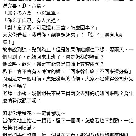
送完畢，剩下六盒。
「耶？多六盒」小楊算算。
「你忘了自己」有人笑道。
「對！忘了我，可是還有三盒，怎麼回事？」
大家你看我，我看你，總算想起來了：「對了！還有虎妞
嘛！」
故事說到這，點到為止！但是如果你繼續往下想，隔兩天，一
個月到了，虎妞回來上班了，會是怎樣的場面？
他歡呼、歡迎，還是可能只是口頭上客套兩句？
私下，會不會有人冷冷的說：「回來幹什麼？不回來還好些」
問題是才一個月前，虎妞發飆的時候，大家不是覺得公司非完
蛋不可嗎？
老薛，小楊，幾個組長不是三番兩次去拜託虎妞回來嗎？為什
麼情勢改觀了呢？
如果你常種花，一定會發現～
當你從地上挖走一顆花，留下一個洞，怎麼看也不對勁，一定
急著把洞填滿，
但是如果你沒填，隔一個月在去看，那洞八成也沒那麼明顯