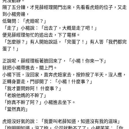
先沒動靜。
隔了五分鐘，才見薛經理開門出來，先看看虎妞的位子，又走
到小楊旁邊，
低聲問：「虎妞呢？」
「走了」小楊說：「出去了，大概是走了吧！」
便見薛經理匆忙的追出去，下了電梯。
「怎麼辦？」有人開始說話，「完蛋了！」有人答「我們都完
蛋了！」
正說呢，薛經理板著臉回來了，「小楊！你來一下」
就把小楊帶進去，關上門。
小楊下班，沒回家，直奔虎妞家去，按鈴按了半天，沒人應，
正轉身要走，門卻開了：「小楊！什麼事？」
「我才要問妳阿！ 什麼事？」
「老娘他媽的不幹了」
「妳真不幹了阿？」小楊進去坐下。
「當然真的」
虎妞沒好氣的說：「我要叫老薛知道，知道沒有我的滋味」
「妳明明知道，沒了妳， 公司就動不了了」小楊笑笑：「你