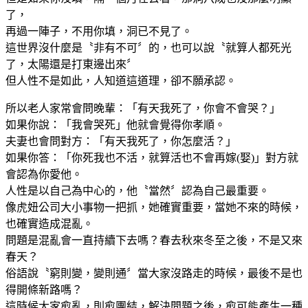
了，
再過一陣子，不用你填，洞已不見了。
這世界沒什麼是〝非有不可〞的，也可以說〝就算人都死光
了，太陽還是打東邊出來〞
但人性不是如此，人知道這道理，卻不願承認。
所以老人家常會問晚輩：「有天我死了，你會不會哭？」
如果你說：「我會哭死」他就會覺得你孝順。
夫妻也會問對方：「有天我死了，你怎麼活？」
如果你答：「你死我也不活，就算活也不會再嫁(娶)」對方就
會認為你愛他。
人性是以自己為中心的，他〝當然〞認為自己最重要。
像虎妞公司大小事物一把抓，她確實重要，當她不來的時候，
也確實造成混亂。
問題是混亂會一直持續下去嗎？春去秋來冬至之後，不是又來
春天？
俗語說〝窮則變，變則通〞當大家沒路走的時候，最後不是也
得開條新路嗎？
這時候大家愈亂，則愈團結，解決問題之後，愈可能產生一種