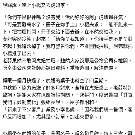
說歸說，晚上小楊又去虎妞家。
「你們不是很神嗎？沒有我，活的好好的阿」虎妞還在氣。
「可是要發薪水了，冊子在妳手上」小楊央求：「能不能來一
下，把抽屜打開，冊子交給下面去辦，在不然交給我。」
虎妞突然冷笑了起來：「給你？我知道了，你接手是不是？對
不起！我鑰匙掉了，我可警告你們，不准開我抽屜」說完就把
小楊推了出去。
老薛果然不敢開虎妞抽屜，雖然大家說那是公物公司有權開，
所幸由公司會計師那調出資料，重新造冊，解決問題。
轉眼一個月快過了，虎妞的桌子也就空了四星期。
中秋節，協力廠送了好多月餅來，全堆在虎妞桌上，老薛特別
致詞，謝謝大家在虎妞請假期間，一起拼鬥，度過難關「其實
我們早該制度化」張組長說，一屋子都附和。
「新來了不少客戶」業務小李也說：「因為我們統一售價，客
戶反而增加了，尤其是小訂單，加起來更多。」
小楊坐在虎妞的位子上拿著名冊，唱名發月餅。每人三盒，發