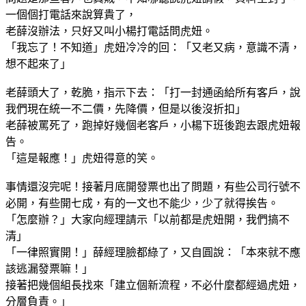
一個個打電話來說算貴了，
老薛沒辦法，只好又叫小楊打電話問虎妞。
「我忘了！不知道」虎妞冷冷的回：「又老又病，意識不清，
想不起來了」
老薛頭大了，乾脆，指示下去：「打一封通函給所有客戶，說
我們現在統一不二價，先降價，但是以後沒折扣」
老薛被罵死了，跑掉好幾個老客戶，小楊下班後跑去跟虎妞報
告。
「這是報應！」虎妞得意的笑。
事情還沒完呢！接著月底開發票也出了問題，有些公司行號不
必開，有些開七成，有的一文也不能少，少了就得挨告。
「怎麼辦？」大家向經理請示「以前都是虎妞開，我們搞不
清」
「一律照實開！」薛經理臉都綠了，又自圓說：「本來就不應
該逃漏發票嘛！」
接著把幾個組長找來「建立個新流程，不必什麼都經過虎妞，
分層負責。」