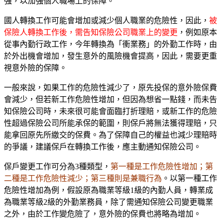
強，以加強個人職場上的保障。
國人轉換工作可能會增加或減少個人職業的危險性，因此，
被
保險人轉換工作後，需告知保險公司職業上的變更
，例如原本
從事內勤行政工作，今年轉換為「衝業務」的外勤工作時，由
於外出機會增加，發生意外的風險機會提高，因此，需要更重
視意外險的保障。
一般來說，如果工作的危險性減少了，原先投保的意外險保費
會減少，但若新工作危險性增加，但因為想省一點錢，而未告
知保險公司時，未來很可能會面臨打折理賠，或新工作的危險
性超過保險公司所能承保的範圍，則保戶將無法獲得理賠，只
能拿回原先所繳交的保費。為了保障自己的權益也減少理賠時
的爭議，建議保戶在轉換工作後，應主動通知保險公司。
保戶變更工作可分為3種類型，
第一種是工作危險性增加；第
二種是工作危險性減少；第三種則是兼職行為
。以第一種工作
危險性增加為例，假設原為職業等級1級的內勤人員，轉業成
為職業等級2級的外勤業務員，除了需通知保險公司變更職業
之外，由於工作變危險了，意外險的保費也將略為增加。