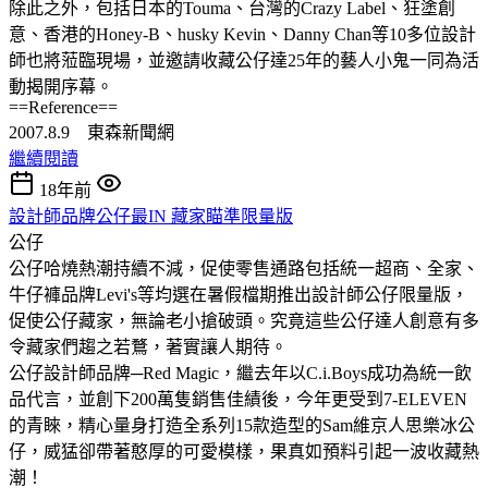
除此之外，包括日本的Touma、台灣的Crazy Label、狂塗創
意、香港的Honey-B、husky Kevin、Danny Chan等10多位設計
師也將蒞臨現場，並邀請收藏公仔達25年的藝人小鬼一同為活
動揭開序幕。
==Reference==
2007.8.9 東森新聞網
繼續閱讀
18年前
設計師品牌公仔最IN 藏家瞄準限量版
公仔
公仔哈燒熱潮持續不減，促使零售通路包括統一超商、全家、
牛仔褲品牌Levi's等均選在暑假檔期推出設計師公仔限量版，
促使公仔藏家，無論老小搶破頭。究竟這些公仔達人創意有多
令藏家們趨之若鶩，著實讓人期待。
公仔設計師品牌─Red Magic，繼去年以C.i.Boys成功為統一飲
品代言，並創下200萬隻銷售佳績後，今年更受到7-ELEVEN
的青睞，精心量身打造全系列15款造型的Sam維京人思樂冰公
仔，威猛卻帶著憨厚的可愛模樣，果真如預料引起一波收藏熱
潮！