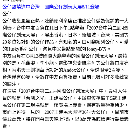
公仔熱燒進中台灣 國際公仔創玩大展8/11登場
公仔
公仔收集風氣正熱，連鎖便利商店正推出公仔做為促銷的一大
利器，台中中友百貨在11日下午1點舉辦「2007台中第二屆-國
際公仔創玩大展」，展出香港、日本、新加坡、台灣、美國等
20多位設計師的公仔作品，有知名的可口可樂系列公仔、可愛
的Husky系列公仔、淘氣中又帶點邪惡的Honey-B等。
中友百貨在C棟13樓國際大廳舉辦的國際公仔創玩大展，最特
別的是，孫燕姿、李小龍、電影神鬼奇航主角等公仔將首度亮
相，香港天王劉德華所設計的Andox公仔，全球限量2百隻、
台灣僅有88隻，全數在中友百貨獨賣，目前已吸引許多收藏家
的關注。
在這場「2007台中第二屆--國際公仔創玩大展」中，最引人注
目的就是「台灣之光」王建民公仔，主辦單位準備了5款王建
民公仔在第二現場就是一樓廣場上義賣，還有數量極為稀少，
市面上難得一見的「2007王建民大聯盟36吋大公仔」，目前市
價12萬元，將在開幕當天晚上7點，以8萬元為底標進行競標義
賣。