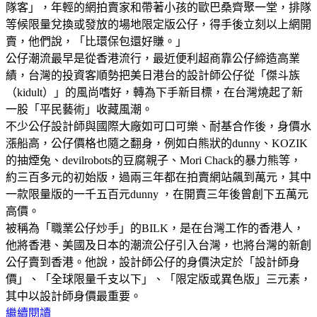
隊客」，年輕的網拍賣家和帶著小孩的歐巴桑齊聚一堂，排隊
等候限量兌換或發放的場地限定版公仔，得手後立刻以上網開
賣，他們說，「比環保包還好賺。」
公仔潮流最早是從香港流行，最近便利超商靠公仔締造高業
績，台灣的投資客順勢把美日港台的設計師公仔從「傑斗族
（kidult）」的風尚嗜好，轉為下手新目標，在台灣燒起了新
一股「平民藝術」收藏風潮。
不少公仔設計師與國際大廠如可口可樂、耐基合作後，身價水
漲船高，公仔價格也隨之翻身，例如白熊狀的dunny、KOZIK
的抽煙兔、devilrobots的豆腐親子、Mori Chack的暴力熊等，
約三百多元的初始版，過兩三年都在拍賣網站飆到萬元，其中
一款限量版的一千五百元dunny ，在開賣三年後曾創下五萬元
高價。
被稱為「職業公仔炒手」的BILK，是在台灣工作的香港人，
他將香港、美國及日本的潮流公仔引入台灣，也將台灣的新創
公仔賣到香港。他說，設計師公仔的身價決定於「設計師身
價」、「全球限量千支以下」、「限定版或異色版」三元素，
其中以設計師身價最重要。
繼續閱讀