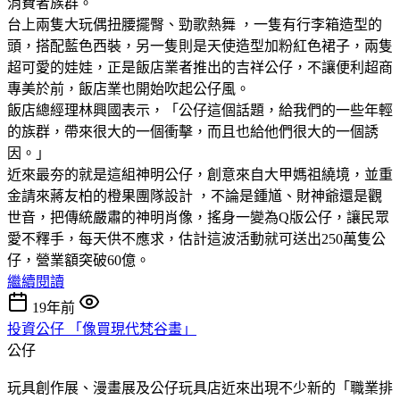
消費者族群。
台上兩隻大玩偶扭腰擺臀、勁歌熱舞 ，一隻有行李箱造型的
頭，搭配藍色西裝，另一隻則是天使造型加粉紅色裙子，兩隻
超可愛的娃娃，正是飯店業者推出的吉祥公仔，不讓便利超商
專美於前，飯店業也開始吹起公仔風。
飯店總經理林興國表示，「公仔這個話題，給我們的一些年輕
的族群，帶來很大的一個衝擊，而且也給他們很大的一個誘
因。」
近來最夯的就是這組神明公仔，創意來自大甲媽祖繞境，並重
金請來蔣友柏的橙果團隊設計 ，不論是鍾馗、財神爺還是觀
世音，把傳統嚴肅的神明肖像，搖身一變為Q版公仔，讓民眾
愛不釋手，每天供不應求，估計這波活動就可送出250萬隻公
仔，營業額突破60億。
繼續閱讀
19年前
投資公仔 「像買現代梵谷畫」
公仔
玩具創作展、漫畫展及公仔玩具店近來出現不少新的「職業排