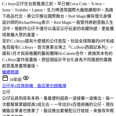
C.i boys公仔在台掀風潮之前，早已被Coca Cola、X-box、
Sony、Toshiba、Lipton、生力啤酒等國際大廠陸續相中，為旗
下商品代言，將公仔推往國際舞台。Red Magic擁有億元身價
設計師的RichardWong表示，Red Magic一直堅持將創意融入生
活中，使創作公仔不僅可以滿足公仔玩家的收藏快感，更能獲
得普羅大眾的喜愛。
至於C.i.Boys還有什麼樣的公仔造型，包括全球限量的6吋毛絨
兔耳植毛C.i.Boys、首次進軍台灣之「C.i.Boys西遊記系列」，
還有5月才與英格蘭的藝術團隊Hi-Calorie合作，將搞笑本色的
C.i.Boys當作是畫板，把這個設計平台化身為不同風貌的童趣
創意風景畫限量版。
繼續閱讀
18年前
公仔年4百億商機 飯店業也趕瘋潮
公仔
公仔玩具到底有多熱，看看便利超商一波接著一波推出，每一
次都幫營業額提高2成左右，一年估計4百億商機的公仔，現在
連飯店業者也進軍了，飯店推出套餐配公仔娃娃，來搶攻年輕