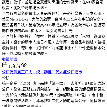
武者」公仔，並透過全家便利商店的合作廠商，在600家全家
販賣，測試台灣市場水溫。
世界各國著名的積木玩具品牌包括：丹麥的樂高、日本和田、
美國Mega Bloks、大陸的啟蒙；台灣本土也有老字號的智高，
產品各有千秋。星電玩具2006年成立時，為區隔市場，創造可
動性最強的43mm積木人，吸引消費者目光。
不同於其他廠牌的「益智」性質，星電玩具以「人物」為研發
主軸，設計的積木人走日本風，去年第一套產品有四組，包括
歌舞伎村、德川軍、武田軍、九尾龍神社，共23件造型積木公
仔，並以動人的故事包裝。
繼續閱讀
18年前
公仔促銷風正ㄏㄤ 統一麵推二代人氣公仔搶市
公仔
統一企業（1216）旗下品牌「統一麵」，去年推出限量紀念版
公仔，全省1萬組在2週內搶購一空，網路拍賣的競標價從原先
一支加價15元價格飆升至240元，漲幅高達「16倍」，看中新
一波悠閒樂活風，今年再推出二代太陽能造型公仔，同樣限量
1萬組，企圖再創風潮。