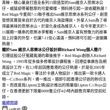
青睞，精心量身打造全系列15款造型的Sam維京人思樂冰公
仔，威猛卻帶著憨厚的可愛模樣，預料將引起一波收藏熱潮！
Red Magic今夏與7-11聯手推出Sam維京思樂冰系列公仔，創意
發想其實是來自於古代的維京人海盜傳說，外星人Sam為了尋
得最美味的思樂冰山，於是化身成為維京人，在今年夏天於7-
11展開一連串的思樂冰爭奪戰。Sam維京人富有想像力的故事
加上討喜的外型，也讓7-11信心滿滿，預料將可引起一波搶購
熱潮！
關於Sam 維京人思樂冰公仔設計師Richard Wong個人簡介
引爆這股公仔蒐藏風潮的幕後推手，Red Magic創辦人Richard
Wong ，1995年從多倫多修畢設計課程後，回港從事廣告及網
頁設計工作。在2,3年前因應香港的公仔熱潮，於是在2005年
成立了Red Magic，專注於卡通人物設計，推出第一款卡通人
物—C.i.Boys系列，甫一推出，隨即引起香港公仔迷的熱切注
意。而首度爲Lipton(立頓)設計推出的限量版Lipton C.i Boys公
仔，在香港更創下限量6000隻公仔4小時內銷售完畢的空前紀
錄。
繼續閱讀
18年前