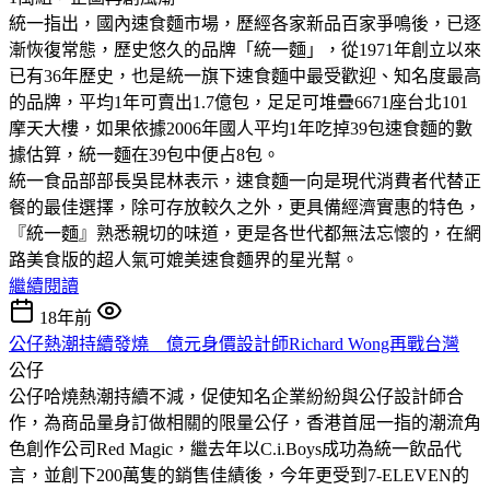
統一指出，國內速食麵市場，歷經各家新品百家爭鳴後，已逐
漸恢復常態，歷史悠久的品牌「統一麵」，從1971年創立以來
已有36年歷史，也是統一旗下速食麵中最受歡迎、知名度最高
的品牌，平均1年可賣出1.7億包，足足可堆疊6671座台北101
摩天大樓，如果依據2006年國人平均1年吃掉39包速食麵的數
據估算，統一麵在39包中便占8包。
統一食品部部長吳昆林表示，速食麵一向是現代消費者代替正
餐的最佳選擇，除可存放較久之外，更具備經濟實惠的特色，
『統一麵』熟悉親切的味道，更是各世代都無法忘懷的，在網
路美食版的超人氣可媲美速食麵界的星光幫。
繼續閱讀
18年前
公仔熱潮持續發燒 億元身價設計師Richard Wong再戰台灣
公仔
公仔哈燒熱潮持續不減，促使知名企業紛紛與公仔設計師合
作，為商品量身訂做相關的限量公仔，香港首屈一指的潮流角
色創作公司Red Magic，繼去年以C.i.Boys成功為統一飲品代
言，並創下200萬隻的銷售佳績後，今年更受到7-ELEVEN的